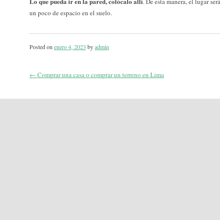
Lo que pueda ir en la pared, colócalo allí
. De esta manera, el lugar se
un poco de espacio en el suelo.
Posted on
enero 4, 2023
by
admin
←
Comprar una casa o comprar un terreno en Lima
Post
navigation