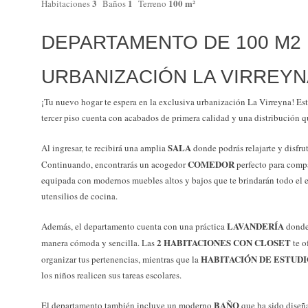
3
1
100 m²
Habitaciones
Baños
Terreno
DEPARTAMENTO DE 100 M2
URBANIZACIÓN LA VIRREY
¡Tu nuevo hogar te espera en la exclusiva urbanización La Virreyna! Es
tercer piso cuenta con acabados de primera calidad y una distribución q
SALA
Al ingresar, te recibirá una amplia
donde podrás relajarte y disfru
COMEDOR
Continuando, encontrarás un acogedor
perfecto para compa
equipada con modernos muebles altos y bajos que te brindarán todo el e
utensilios de cocina.
LAVANDERÍA
Además, el departamento cuenta con una práctica
donde 
2 HABITACIONES CON CLOSET
manera cómoda y sencilla. Las
te o
HABITACIÓN DE ESTUD
organizar tus pertenencias, mientras que la
los niños realicen sus tareas escolares.
BAÑO
El departamento también incluye un moderno
que ha sido diseñ