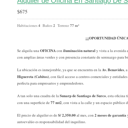
Alquiler de Oficina En Santiago De 
$
675
4
2
77 m²
Habitaciones
Baños
Terreno
¡¡¡OPORTUNIDAD ÚNICA!
OFICINA
iluminación natural
Se alquila una
con
y vista a la avenida 
con amplias áreas verdes y con presencia constante de serenazgo para br
Av. Benavides
La ubicación es inmejorable, ya que se encuentra en la
, 
Higuereta (Cabitos)
, con fácil acceso a centros comerciales y entidades
perfecta para empresarios y emprendedores.
Sunarp de Santiago de Surco
A tan solo una cuadra de la
, esta oficina 
77 mt2
con una superficie de
, con vista a la calle y un espacio público 
S/ 2,350.00
2 meses de garantía
El precio de alquiler es de
al mes, con
autoevalúo es responsabilidad del inquilino.