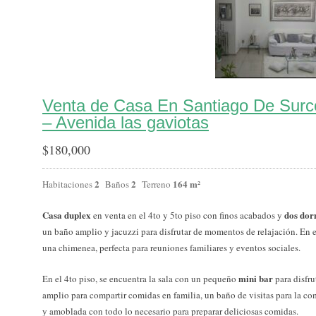
Venta de Casa En Santiago De Surc
– Avenida las gaviotas
$
180,000
2
2
164 m²
Habitaciones
Baños
Terreno
Casa duplex
dos dor
en venta en el 4to y 5to piso con finos acabados y
un baño amplio y jacuzzi para disfrutar de momentos de relajación. En el
una chimenea, perfecta para reuniones familiares y eventos sociales.
mini bar
En el 4to piso, se encuentra la sala con un pequeño
para disfru
amplio para compartir comidas en familia, un baño de visitas para la c
y amoblada con todo lo necesario para preparar deliciosas comidas.