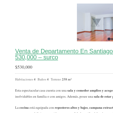
Venta de Departamento En Santiago
530,000 – surco
$
530,000
4
4
258 m²
Habitaciones
Baños
Terreno
sala y comedor amplios y acoge
Esta espectacular casa cuenta con una
sala de estar
inolvidables en familia o con amigos. Además, posee una
p
cocina
reposteros altos y bajos
campana extrac
La
está equipada con
,