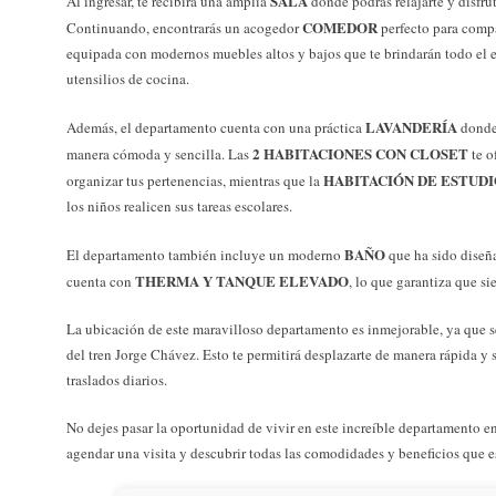
SALA
Al ingresar, te recibirá una amplia
donde podrás relajarte y disfru
COMEDOR
Continuando, encontrarás un acogedor
perfecto para compa
equipada con modernos muebles altos y bajos que te brindarán todo el e
utensilios de cocina.
LAVANDERÍA
Además, el departamento cuenta con una práctica
donde 
2 HABITACIONES CON CLOSET
manera cómoda y sencilla. Las
te o
HABITACIÓN DE ESTUD
organizar tus pertenencias, mientras que la
los niños realicen sus tareas escolares.
BAÑO
El departamento también incluye un moderno
que ha sido diseñ
THERMA Y TANQUE ELEVADO
cuenta con
, lo que garantiza que si
La ubicación de este maravilloso departamento es inmejorable, ya que se
del tren Jorge Chávez. Esto te permitirá desplazarte de manera rápida y 
traslados diarios.
No dejes pasar la oportunidad de vivir en este increíble departamento 
agendar una visita y descubrir todas las comodidades y beneficios que es