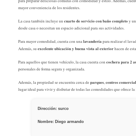
para preparar deliciosas comidas con comodidad y estilo. Además, cue
mayor conveniencia de los residentes.
cuarto de servicio con baño completo
La casa también incluye un
y u
desde casa o necesitan un espacio adicional para sus actividades.
lavandería
Para mayor comodidad, cuenta con una
para realizar el lava
excelente ubicación y buena vista al exterior
Además, su
hacen de esta
cochera para 2 a
Para aquellos que tienen vehículo, la casa cuenta con
personales de forma segura y organizada.
parques
centros comercia
Además, la propiedad se encuentra cerca de
,
lugar ideal para vivir y disfrutar de todas las comodidades que ofrece la
Dirección: surco
Nombre: Diego armando