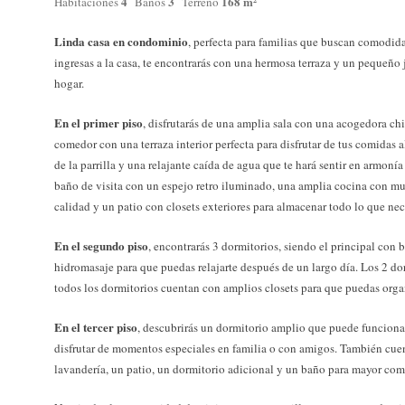
4
3
168 m²
Habitaciones
Baños
Terreno
Linda casa en condominio
, perfecta para familias que buscan comodi
ingresas a la casa, te encontrarás con una hermosa terraza y un pequeño 
hogar.
En el primer piso
, disfrutarás de una amplia sala con una acogedora ch
comedor con una terraza interior perfecta para disfrutar de tus comidas 
de la parrilla y una relajante caída de agua que te hará sentir en armon
baño de visita con un espejo retro iluminado, una amplia cocina con mu
calidad y un patio con closets exteriores para almacenar todo lo que nec
En el segundo piso
, encontrarás 3 dormitorios, siendo el principal con 
hidromasaje para que puedas relajarte después de un largo día. Los 2 d
todos los dormitorios cuentan con amplios closets para que puedas organ
En el tercer piso
, descubrirás un dormitorio amplio que puede funcion
disfrutar de momentos especiales en familia o con amigos. También cue
lavandería, un patio, un dormitorio adicional y un baño para mayor co