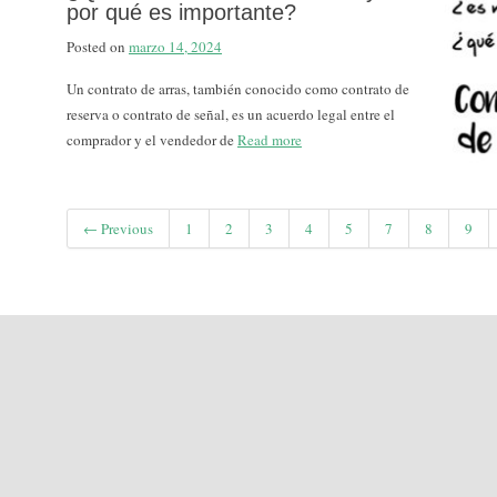
por qué es importante?
Posted on
marzo 14, 2024
Un contrato de arras, también conocido como contrato de
reserva o contrato de señal, es un acuerdo legal entre el
comprador y el vendedor de
Read more
← Previous
1
2
3
4
5
7
8
9