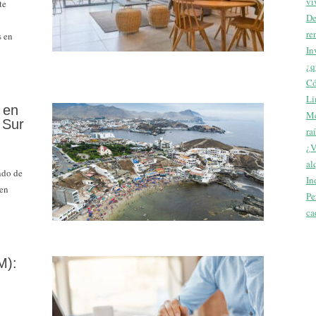
vi
te
De
re
s en
In
¿q
Có
Li
 en
Me
 Sur
ra
¿V
al
ndo de
In
 en
Pe
ca
M):