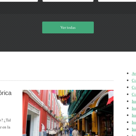
Ver todas
Av
Co
Co
órica
Co
In
In
In
o? ¿Tal
In
r en la
In