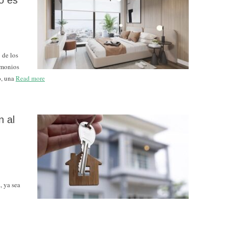
o es
 de los
imonios
o, una
Read more
n al
, ya sea