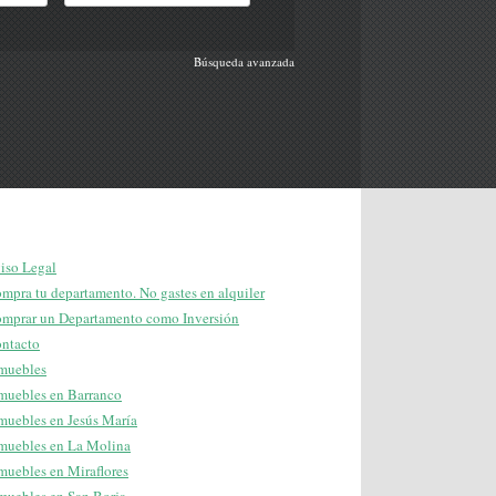
Búsqueda avanzada
iso Legal
mpra tu departamento. No gastes en alquiler
mprar un Departamento como Inversión
ntacto
muebles
muebles en Barranco
muebles en Jesús María
muebles en La Molina
muebles en Miraflores