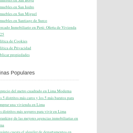
muebles en San Borja
muebles en San Isidro
muebles en San Miguel
muebles en Santiago de Surco
rcado Inmobiliario en Perú: Oferta de Vivienda
25
lítica de Cookies
lítica de Privacidad
blicar propiedades
inas Populares
 precio del metro cuadrado en Lima Moderna
s 5 distritos más caros y los 5 más baratos para
mprar una vivienda en Lima
s distritos más seguros para vivir en Lima
 ranking de las mejores agencias inmobiliarias en
ma
uánto cuesta el alquiler de departamentos en