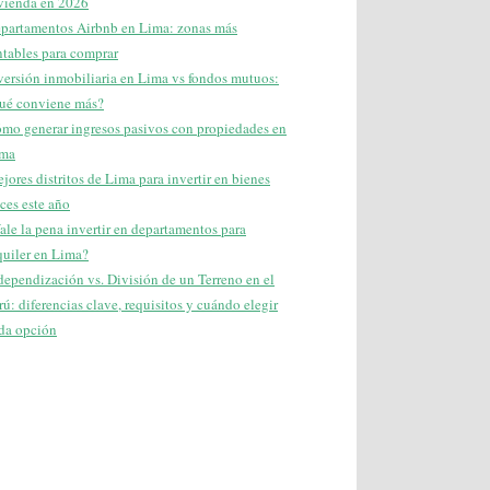
vienda en 2026
partamentos Airbnb en Lima: zonas más
ntables para comprar
versión inmobiliaria en Lima vs fondos mutuos:
ué conviene más?
mo generar ingresos pasivos con propiedades en
ma
jores distritos de Lima para invertir en bienes
íces este año
ale la pena invertir en departamentos para
quiler en Lima?
dependización vs. División de un Terreno en el
rú: diferencias clave, requisitos y cuándo elegir
da opción