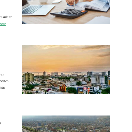
l
resultar
more
?
 en
azones
sión
?