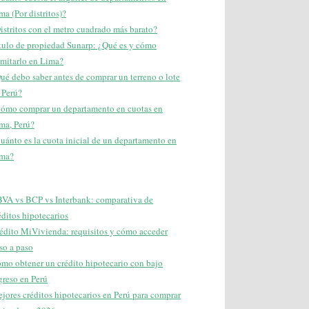
ma (Por distritos)?
istritos con el metro cuadrado más barato?
tulo de propiedad Sunarp: ¿Qué es y cómo
amitarlo en Lima?
ué debo saber antes de comprar un terreno o lote
 Perú?
ómo comprar un departamento en cuotas en
ma, Perú?
uánto es la cuota inicial de un departamento en
ma?
VA vs BCP vs Interbank: comparativa de
éditos hipotecarios
édito MiVivienda: requisitos y cómo acceder
so a paso
mo obtener un crédito hipotecario con bajo
greso en Perú
jores créditos hipotecarios en Perú para comprar