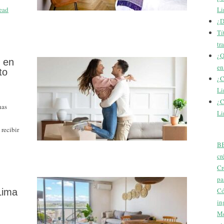
ead
Li
¿D
Tí
tr
¿Q
n en
en
to
¿C
Li
¿C
has
Li
 recibir
BB
cr
Cr
pa
Có
Lima
in
Me