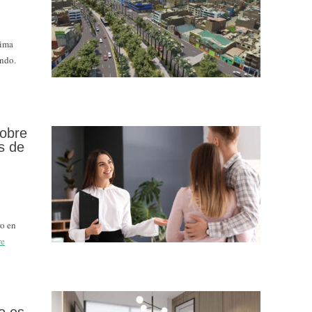
Lima
ando.
sobre
s de
ro en
re