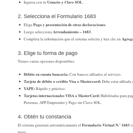
Usuario y Clave SOL
Ingresa con tu
.
2. Selecciona el Formulario 1683
Pago y presentación de otras declaraciones
Elige
.
Arrendamiento – 1683
Luego selecciona
.
Agreg
Completa la información que el sistema solicita y haz clic en
3. Elige tu forma de pago
Tienes varias opciones disponibles:
Débito en cuenta bancaria:
Con bancos afiliados al servicio.
Tarjeta de débito o crédito Visa o Mastercard:
Debe estar afiliada
YAPE:
Rápido y práctico.
Tarjetas internacionales VISA o MasterCard:
Habilitadas para p
Personas, APP Emprender y Pago sin Clave SOL.
4. Obtén tu constancia
Formulario Virtual N.° 1683
El sistema generará automáticamente el
co
pago.