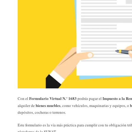
Formulario Virtual N.° 1683
Impuesto a la Re
Con el
podrás pagar el
bienes muebles
b
alquiler de
, como vehículos, maquinarias y equipos, o
depósitos, cocheras o terrenos.
Este formulario es la vía más práctica para cumplir con tu obligación tri
plataforma de la SUNAT.