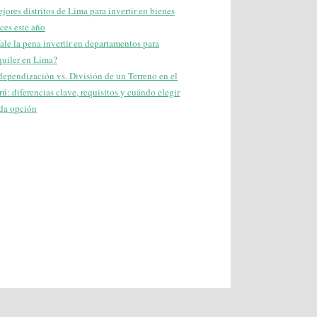
jores distritos de Lima para invertir en bienes
íces este año
ale la pena invertir en departamentos para
quiler en Lima?
dependización vs. División de un Terreno en el
rú: diferencias clave, requisitos y cuándo elegir
da opción