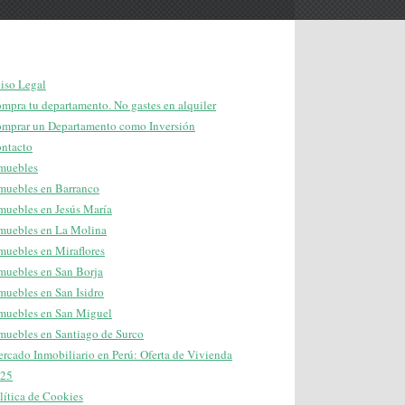
iso Legal
mpra tu departamento. No gastes en alquiler
mprar un Departamento como Inversión
ntacto
muebles
muebles en Barranco
muebles en Jesús María
muebles en La Molina
muebles en Miraflores
muebles en San Borja
muebles en San Isidro
muebles en San Miguel
muebles en Santiago de Surco
rcado Inmobiliario en Perú: Oferta de Vivienda
25
lítica de Cookies