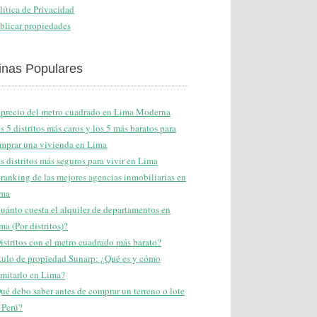
lítica de Privacidad
blicar propiedades
inas Populares
 precio del metro cuadrado en Lima Moderna
s 5 distritos más caros y los 5 más baratos para
mprar una vivienda en Lima
s distritos más seguros para vivir en Lima
 ranking de las mejores agencias inmobiliarias en
ma
uánto cuesta el alquiler de departamentos en
ma (Por distritos)?
istritos con el metro cuadrado más barato?
tulo de propiedad Sunarp: ¿Qué es y cómo
amitarlo en Lima?
ué debo saber antes de comprar un terreno o lote
 Perú?