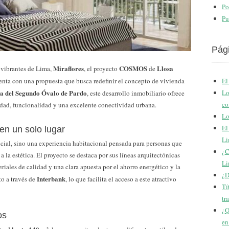
Po
Pu
Pág
Miraflores
COSMOS
Llosa
 vibrantes de Lima,
, el proyecto
de
nta con una propuesta que busca redefinir el concepto de vivienda
El
ca del Segundo Óvalo de Pardo
Lo
, este desarrollo inmobiliario ofrece
co
idad, funcionalidad y una excelente conectividad urbana.
Lo
El
en un solo lugar
Li
al, sino una experiencia habitacional pensada para personas que
¿C
a la estética. El proyecto se destaca por sus líneas arquitectónicas
Li
riales de calidad y una clara apuesta por el ahorro energético y la
¿D
Interbank
o a través de
, lo que facilita el acceso a este atractivo
Tí
tr
¿Q
os
en