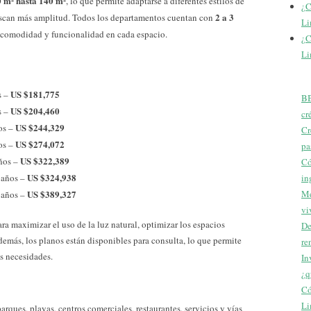
 m² hasta 140 m²
, lo que permite adaptarse a diferentes estilos de
¿C
2 a 3
buscan más amplitud. Todos los departamentos cuentan con
Li
a comodidad y funcionalidad en cada espacio.
¿C
Li
US $181,775
s –
BB
US $204,460
s –
cr
US $244,329
ños –
Cr
US $274,072
ños –
pa
US $322,389
años –
Có
US $324,938
 baños –
in
US $389,327
Me
 baños –
vi
 maximizar el uso de la luz natural, optimizar los espacios
De
demás, los planos están disponibles para consulta, lo que permite
re
us necesidades.
In
¿q
Có
Li
parques, playas, centros comerciales, restaurantes, servicios y vías