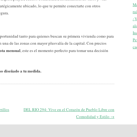
Me
atégicamente ubicado, lo que te permite conectarte con otros
ra
egura.
¿V
al
In
oportunidad tanto para quienes buscan su primera vivienda como para
Pe
n una de las zonas con mayor plusvalía de la capital. Con precios
ca
uota mensual
, este es el momento perfecto para tomar una decisión
o diseñado a tu medida.
rillos
DEL RIO 294: Vive en el Corazón de Pueblo Libre con
Comodidad y Estilo
→