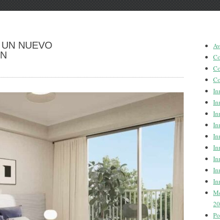
 UN NUEVO
Av
EN
Co
Co
Co
In
In
In
In
In
In
In
In
In
Me
20
Po