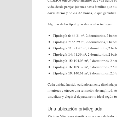
60
COSMOS ofrece departamentos que van desde
vida, desde parejas jóvenes hasta familias que 
dormitorios
2 a 2.5 baños
y de
, lo que garantiz
Algunas de las tipologías destacadas incluyen:
Tipología 6
: 64.31 m², 2 dormitorios, 2 baño
Tipología 7
: 65.29 m², 2 dormitorios, 2 baño
Tipología 11
: 81.47 m², 2 dormitorios, 2 ba
Tipología 14
: 91.39 m², 2 dormitorios, 2 ba
Tipología 15
: 104.03 m², 2 dormitorios, 2 b
Tipología 16
: 109.37 m², 3 dormitorios, 2.5
Tipología 19
: 140.61 m², 2 dormitorios, 2.5
Cada unidad ha sido cuidadosamente diseñada para
interiores y ofrecer una sensación de amplitud. A
visualizar y elegir el departamento ideal según t
Una ubicación privilegiada
Vivir en Miraflores significa estar cerca de todo: 