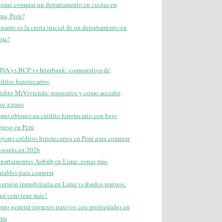
ómo comprar un departamento en cuotas en
ma, Perú?
uánto es la cuota inicial de un departamento en
ma?
VA vs BCP vs Interbank: comparativa de
éditos hipotecarios
édito MiVivienda: requisitos y cómo acceder
so a paso
mo obtener un crédito hipotecario con bajo
greso en Perú
jores créditos hipotecarios en Perú para comprar
vienda en 2026
partamentos Airbnb en Lima: zonas más
ntables para comprar
versión inmobiliaria en Lima vs fondos mutuos:
ué conviene más?
mo generar ingresos pasivos con propiedades en
ma