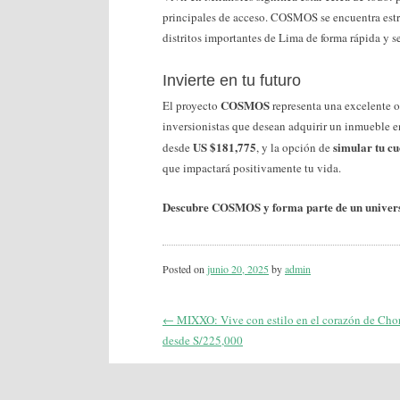
principales de acceso. COSMOS se encuentra estr
distritos importantes de Lima de forma rápida y s
Invierte en tu futuro
COSMOS
El proyecto
representa una excelente 
inversionistas que desean adquirir un inmueble e
US $181,775
simular tu c
desde
, y la opción de
que impactará positivamente tu vida.
Descubre COSMOS y forma parte de un univers
Posted on
junio 20, 2025
by
admin
←
MIXXO: Vive con estilo en el corazón de Chor
Post
desde S/225,000
navigation