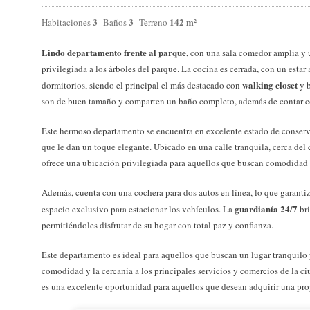
3
3
142 m²
Habitaciones
Baños
Terreno
Lindo departamento frente al parque
, con una sala comedor amplia y u
privilegiada a los árboles del parque. La cocina es cerrada, con un est
walking closet
dormitorios, siendo el principal el más destacado con
y b
son de buen tamaño y comparten un baño completo, además de contar co
Este hermoso departamento se encuentra en excelente estado de conserv
que le dan un toque elegante. Ubicado en una calle tranquila, cerca del 
ofrece una ubicación privilegiada para aquellos que buscan comodidad 
Además, cuenta con una cochera para dos autos en línea, lo que garanti
guardianía 24/7
espacio exclusivo para estacionar los vehículos. La
bri
permitiéndoles disfrutar de su hogar con total paz y confianza.
Este departamento es ideal para aquellos que buscan un lugar tranquilo y
comodidad y la cercanía a los principales servicios y comercios de la ci
es una excelente oportunidad para aquellos que desean adquirir una pro