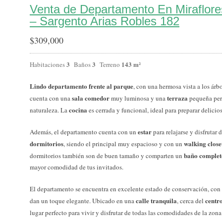
Venta de Departamento En Miraflor
– Sargento Arias Robles 182
$
309,000
3
3
143 m²
Habitaciones
Baños
Terreno
Lindo departamento frente al parque
, con una hermosa vista a los árb
sala comedor
terraza
cuenta con una
muy luminosa y una
pequeña perfe
cocina
naturaleza. La
es cerrada y funcional, ideal para preparar delici
estar
Además, el departamento cuenta con un
para relajarse y disfruta
dormitorios
walking close
, siendo el principal muy espacioso y con un
baño complet
dormitorios también son de buen tamaño y comparten un
mayor comodidad de tus invitados.
El departamento se encuentra en excelente estado de conservación, con
calle tranquila
centr
dan un toque elegante. Ubicado en una
, cerca del
lugar perfecto para vivir y disfrutar de todas las comodidades de la zo