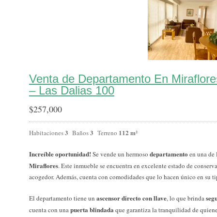
Venta de Departamento En Miraflor
– Las Dalias 100
$
257,000
3
3
112 m²
Habitaciones
Baños
Terreno
Increíble oportunidad!
departamento
Se vende un hermoso
en una de 
Miraflores
. Este inmueble se encuentra en excelente estado de conserv
acogedor. Además, cuenta con comodidades que lo hacen único en su ti
ascensor directo con llave
seg
El departamento tiene un
, lo que brinda
puerta blindada
cuenta con una
que garantiza la tranquilidad de quien