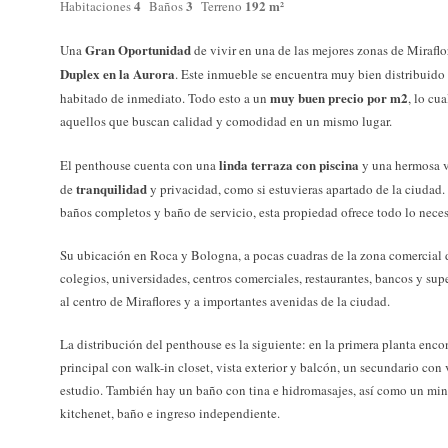
4
3
192 m²
Habitaciones
Baños
Terreno
Gran Oportunidad
Una
de vivir en una de las mejores zonas de Miraflo
Duplex en la Aurora
. Este inmueble se encuentra muy bien distribuido 
muy buen precio por m2
habitado de inmediato. Todo esto a un
, lo cu
aquellos que buscan calidad y comodidad en un mismo lugar.
linda terraza con piscina
El penthouse cuenta con una
y una hermosa vi
tranquilidad
de
y privacidad, como si estuvieras apartado de la ciudad
baños completos y baño de servicio, esta propiedad ofrece todo lo nece
Su ubicación en Roca y Bologna, a pocas cuadras de la zona comercial d
colegios, universidades, centros comerciales, restaurantes, bancos y su
al centro de Miraflores y a importantes avenidas de la ciudad.
La distribución del penthouse es la siguiente: en la primera planta encont
principal con walk-in closet, vista exterior y balcón, un secundario con v
estudio. También hay un baño con tina e hidromasajes, así como un min
kitchenet, baño e ingreso independiente.