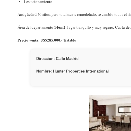
1 estacionamiento
Antigüedad
40 años, pero totalmente remodelado, se cambio todos el sis
146m2
Cuota de
Área del departamento
, lugar tranquilo y muy seguro,
Precio venta
US$285,000.-
:
Tratable
Dirección: Calle Madrid
Nombre: Hunter Properties International