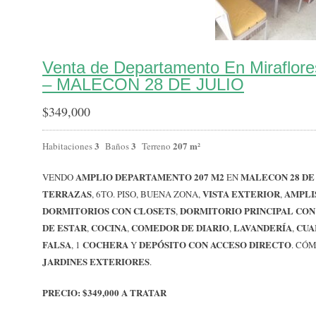
Venta de Departamento En Miraflor
– MALECON 28 DE JULIO
$
349,000
3
3
207 m²
Habitaciones
Baños
Terreno
AMPLIO DEPARTAMENTO 207 M2
MALECON 28 DE
VENDO
EN
TERRAZAS
VISTA EXTERIOR
AMPLI
, 6TO. PISO, BUENA ZONA,
,
DORMITORIOS CON CLOSETS
DORMITORIO PRINCIPAL CON
,
DE ESTAR
COCINA
COMEDOR DE DIARIO
LAVANDERÍA
CUA
,
,
,
,
FALSA
COCHERA
DEPÓSITO CON ACCESO DIRECTO
, 1
Y
. CÓ
JARDINES EXTERIORES
.
PRECIO:
$349,000 A TRATAR