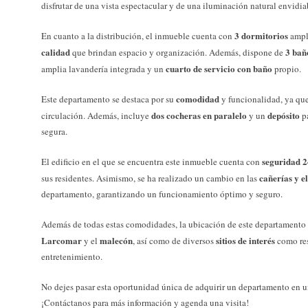
disfrutar de una vista espectacular y de una iluminación natural envidia
3 dormitorios
En cuanto a la distribución, el inmueble cuenta con
ampli
calidad
3 bañ
que brindan espacio y organización. Además, dispone de
cuarto de servicio con baño
amplia lavandería integrada y un
propio.
comodidad
Este departamento se destaca por su
y funcionalidad, ya que
dos cocheras en paralelo
depósito
circulación. Además, incluye
y un
pa
segura.
seguridad 2
El edificio en el que se encuentra este inmueble cuenta con
cañerías y e
sus residentes. Asimismo, se ha realizado un cambio en las
departamento, garantizando un funcionamiento óptimo y seguro.
Además de todas estas comodidades, la ubicación de este departamento 
Larcomar
malecón
sitios de interés
y el
, así como de diversos
como res
entretenimiento.
No dejes pasar esta oportunidad única de adquirir un departamento en u
¡Contáctanos para más información y agenda una visita!