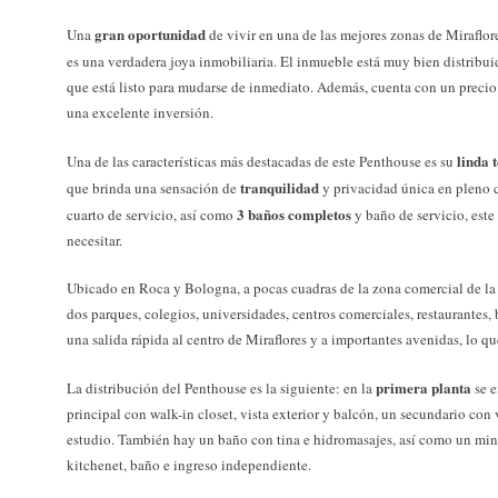
gran oportunidad
Una
de vivir en una de las mejores zonas de Miraflor
es una verdadera joya inmobiliaria. El inmueble está muy bien distribu
que está listo para mudarse de inmediato. Además, cuenta con un precio
una excelente inversión.
linda 
Una de las características más destacadas de este Penthouse es su
tranquilidad
que brinda una sensación de
y privacidad única en pleno 
3 baños completos
cuarto de servicio, así como
y baño de servicio, este
necesitar.
Ubicado en Roca y Bologna, a pocas cuadras de la zona comercial de la 
dos parques, colegios, universidades, centros comerciales, restaurante
una salida rápida al centro de Miraflores y a importantes avenidas, lo qu
primera planta
La distribución del Penthouse es la siguiente: en la
se e
principal con walk-in closet, vista exterior y balcón, un secundario con v
estudio. También hay un baño con tina e hidromasajes, así como un min
kitchenet, baño e ingreso independiente.