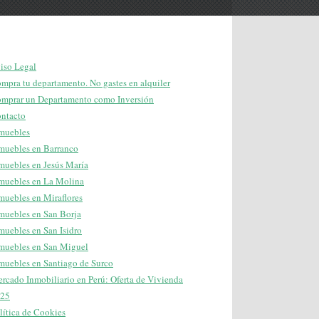
iso Legal
mpra tu departamento. No gastes en alquiler
mprar un Departamento como Inversión
ntacto
muebles
muebles en Barranco
muebles en Jesús María
muebles en La Molina
muebles en Miraflores
muebles en San Borja
muebles en San Isidro
muebles en San Miguel
muebles en Santiago de Surco
rcado Inmobiliario en Perú: Oferta de Vivienda
25
lítica de Cookies