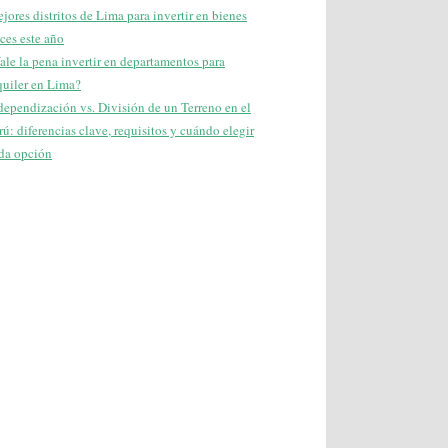
jores distritos de Lima para invertir en bienes
íces este año
ale la pena invertir en departamentos para
quiler en Lima?
dependización vs. División de un Terreno en el
rú: diferencias clave, requisitos y cuándo elegir
da opción