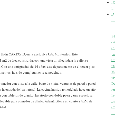
¿C
Li
¿C
Li
BB
cr
Cr
pa
 Jirón CARTAVIO, en la exclusiva Urb. Monterrico. Este
Có
43 m2
de área construida, con una vista privilegiada a la calle, se
in
14 años
ar. Con una antigüedad de
, este departamento en el tercer piso
Me
rtamentos, ha sido completamente remodelado.
vi
De
comedor con vista a la calle, baño de visita, ventanas de pared a pared
re
n la entrada de luz natural. La cocina ha sido remodelada hace un año
In
a con tableros de granito, lavatorio con doble poza y una espaciosa
¿q
legable para comedor de diario. Además, tiene un cuarto y baño de
Có
idad.
Li