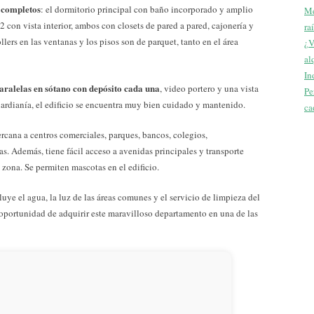
 completos
: el dormitorio principal con baño incorporado y amplio
Me
 2 con vista interior, ambos con closets de pared a pared, cajonería y
ra
llers en las ventanas y los pisos son de parquet, tanto en el área
¿V
al
In
aralelas en sótano con depósito cada una
, video portero y una vista
Pe
guardianía, el edificio se encuentra muy bien cuidado y mantenido.
ca
rcana a centros comerciales, parques, bancos, colegios,
s. Además, tiene fácil acceso a avenidas principales y transporte
zona. Se permiten mascotas en el edificio.
ye el agua, la luz de las áreas comunes y el servicio de limpieza del
a oportunidad de adquirir este maravilloso departamento en una de las