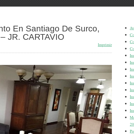
to En Santiago De Surco,
Av
Co
 – JR. CARTAVIO
Co
Imprimir
Co
In
In
In
In
In
In
In
In
In
Me
20
Po