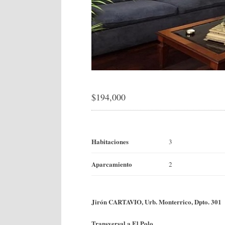
$
194,000
Habitaciones
3
Aparcamiento
2
Jirón CARTAVIO, Urb. Monterrico, Dpto. 301
Transversal a El Polo