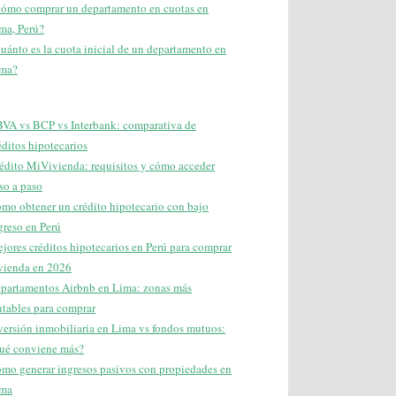
ómo comprar un departamento en cuotas en
ma, Perú?
uánto es la cuota inicial de un departamento en
ma?
VA vs BCP vs Interbank: comparativa de
éditos hipotecarios
édito MiVivienda: requisitos y cómo acceder
so a paso
mo obtener un crédito hipotecario con bajo
greso en Perú
jores créditos hipotecarios en Perú para comprar
vienda en 2026
partamentos Airbnb en Lima: zonas más
ntables para comprar
versión inmobiliaria en Lima vs fondos mutuos:
ué conviene más?
mo generar ingresos pasivos con propiedades en
ma