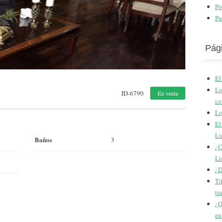
Po
Pu
Pág
El
Lo
ID-6790
En venta
co
Lo
El
Li
Baños
3
¿C
Li
¿D
Tí
tr
¿Q
en