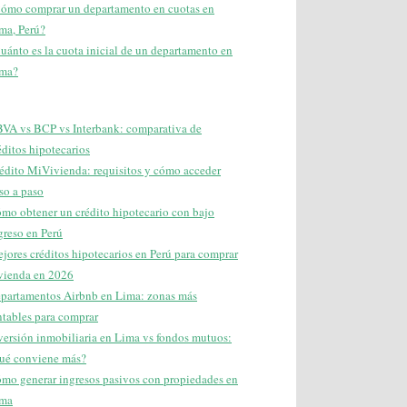
ómo comprar un departamento en cuotas en
ma, Perú?
uánto es la cuota inicial de un departamento en
ma?
VA vs BCP vs Interbank: comparativa de
éditos hipotecarios
édito MiVivienda: requisitos y cómo acceder
so a paso
mo obtener un crédito hipotecario con bajo
greso en Perú
jores créditos hipotecarios en Perú para comprar
vienda en 2026
partamentos Airbnb en Lima: zonas más
ntables para comprar
versión inmobiliaria en Lima vs fondos mutuos:
ué conviene más?
mo generar ingresos pasivos con propiedades en
ma