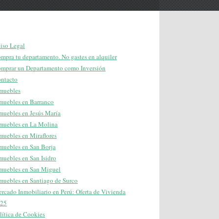
iso Legal
mpra tu departamento. No gastes en alquiler
mprar un Departamento como Inversión
ntacto
muebles
muebles en Barranco
muebles en Jesús María
muebles en La Molina
muebles en Miraflores
muebles en San Borja
muebles en San Isidro
muebles en San Miguel
muebles en Santiago de Surco
rcado Inmobiliario en Perú: Oferta de Vivienda
25
lítica de Cookies