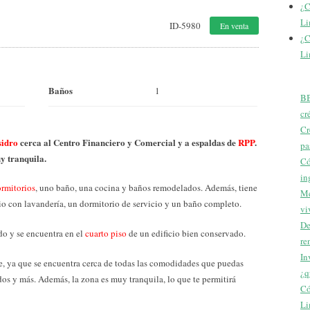
¿C
Li
ID-5980
En venta
¿C
Li
Baños
1
BB
cr
Cr
sidro
cerca al Centro Financiero y Comercial y a espaldas de
RPP
.
pa
y tranquila.
Có
in
rmitorios
, uno baño, una cocina y baños remodelados. Además, tiene
Me
cio con lavandería, un dormitorio de servicio y un baño completo.
vi
De
o y se encuentra en el
cuarto piso
de un edificio bien conservado.
re
In
e, ya que se encuentra cerca de todas las comodidades que puedas
¿q
dos y más. Además, la zona es muy tranquila, lo que te permitirá
Có
Li