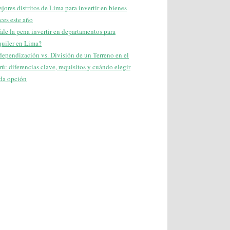
jores distritos de Lima para invertir en bienes
íces este año
ale la pena invertir en departamentos para
quiler en Lima?
dependización vs. División de un Terreno en el
rú: diferencias clave, requisitos y cuándo elegir
da opción