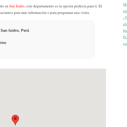
Me
ado en
San Isidro
, este departamento es la opción perfecta para ti. El
ra
tactarnos para más información o para programar una visita.
¿V
al
In
 San Isidro, Perú
Pe
nino
ca