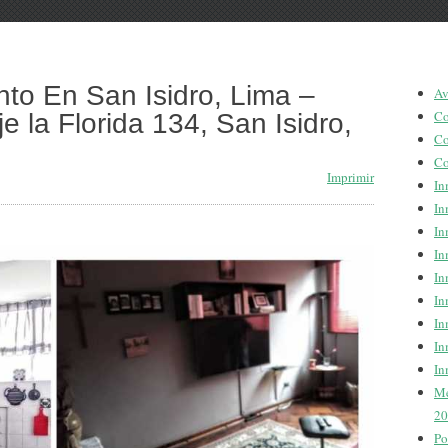
to En San Isidro, Lima –
Av
Co
 la Florida 134, San Isidro,
Co
Co
Imprimir
In
In
In
In
In
In
In
In
In
Me
20
Po