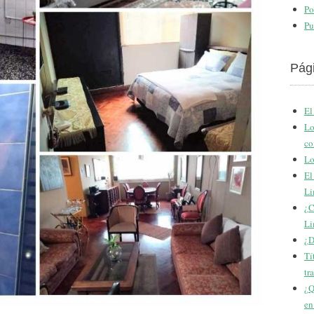
Po
Pu
Pág
El
Lo
co
Lo
El
Li
¿C
Li
¿D
Tí
tr
¿Q
en