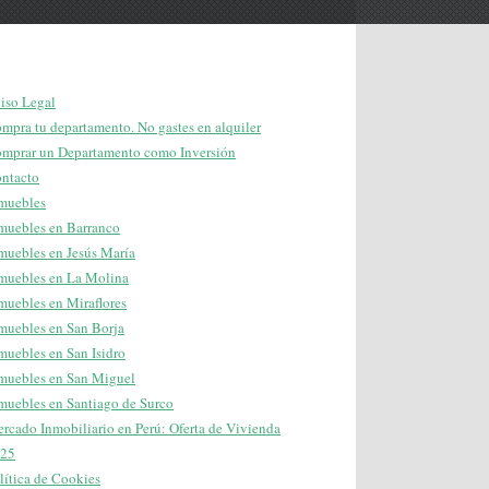
iso Legal
mpra tu departamento. No gastes en alquiler
mprar un Departamento como Inversión
ntacto
muebles
muebles en Barranco
muebles en Jesús María
muebles en La Molina
muebles en Miraflores
muebles en San Borja
muebles en San Isidro
muebles en San Miguel
muebles en Santiago de Surco
rcado Inmobiliario en Perú: Oferta de Vivienda
25
lítica de Cookies