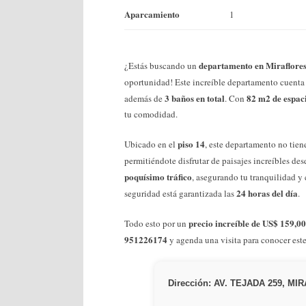
Aparcamiento
1
departamento en Miraflore
¿Estás buscando un
oportunidad! Este increíble departamento cuent
3 baños en total
82 m2 de espac
además de
. Con
tu comodidad.
piso 14
Ubicado en el
, este departamento no tien
permitiéndote disfrutar de paisajes increíbles de
poquísimo tráfico
, asegurando tu tranquilidad 
24 horas del día
seguridad está garantizada las
.
precio increíble de US$ 159,0
Todo esto por un
951226174
y agenda una visita para conocer este
Dirección: AV. TEJADA 259, M