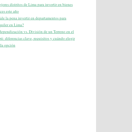
jores distritos de Lima para invertir en bienes
íces este año
ale la pena invertir en departamentos para
quiler en Lima?
dependización vs. División de un Terreno en el
rú: diferencias clave, requisitos y cuándo elegir
da opción