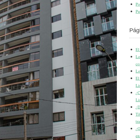
Po
Pu
Pág
El
Lo
co
Lo
El
Li
¿C
Li
¿D
Tí
tr
¿Q
en