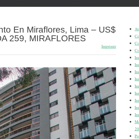
to En Miraflores, Lima – US$
Av
Co
ADA 259, MIRAFLORES
Co
Imprimir
Co
In
In
In
In
In
In
In
In
In
Me
20
Po