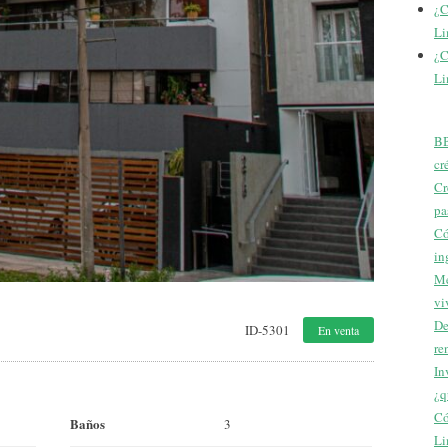
¿C
Li
¿C
Li
BB
cr
Cr
pa
Có
in
Me
vi
De
ID-5301
En venta
re
In
¿q
Có
Baños
3
Li