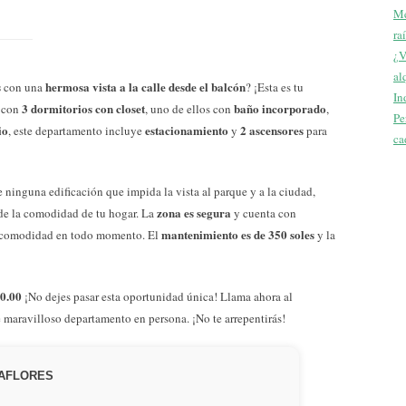
Me
ra
¿V
al
s
hermosa vista a la calle desde el balcón
con una
? ¡Esta es tu
In
3 dormitorios con closet
baño incorporado
a con
, uno de ellos con
,
Pe
io
estacionamiento
2 ascensores
, este departamento incluye
y
para
ca
e ninguna edificación que impida la vista al parque y a la ciudad,
zona es segura
sde la comodidad de tu hogar. La
y cuenta con
mantenimiento es de 350 soles
y comodidad en todo momento. El
y la
00.00
¡No dejes pasar esta oportunidad única! Llama ahora al
 maravilloso departamento en persona. ¡No te arrepentirás!
IRAFLORES