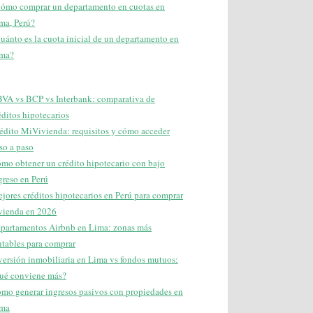
ómo comprar un departamento en cuotas en
ma, Perú?
uánto es la cuota inicial de un departamento en
ma?
VA vs BCP vs Interbank: comparativa de
éditos hipotecarios
édito MiVivienda: requisitos y cómo acceder
so a paso
mo obtener un crédito hipotecario con bajo
greso en Perú
jores créditos hipotecarios en Perú para comprar
vienda en 2026
partamentos Airbnb en Lima: zonas más
ntables para comprar
versión inmobiliaria en Lima vs fondos mutuos:
ué conviene más?
mo generar ingresos pasivos con propiedades en
ma