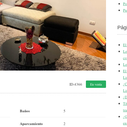
Po
Pu
Pág
El
Lo
co
Lo
El
Li
¿C
ID-4366
En venta
Li
¿D
Tí
tr
Baños
5
¿Q
en
Aparcamiento
2