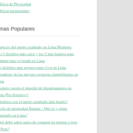
lítica de Privacidad
blicar propiedades
inas Populares
 precio del metro cuadrado en Lima Moderna
s 5 distritos más caros y los 5 más baratos para
mprar una vivienda en Lima
s distritos más seguros para vivir en Lima
 ranking de las mejores agencias inmobiliarias en
ma
uánto cuesta el alquiler de departamentos en
ma (Por distritos)?
istritos con el metro cuadrado más barato?
tulo de propiedad Sunarp: ¿Qué es y cómo
amitarlo en Lima?
ué debo saber antes de comprar un terreno o lote
 Perú?