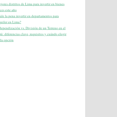
jores distritos de Lima para invertir en bienes
íces este año
ale la pena invertir en departamentos para
quiler en Lima?
dependización vs. División de un Terreno en el
rú: diferencias clave, requisitos y cuándo elegir
da opción