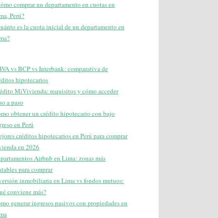
ómo comprar un departamento en cuotas en
ma, Perú?
uánto es la cuota inicial de un departamento en
ma?
VA vs BCP vs Interbank: comparativa de
éditos hipotecarios
édito MiVivienda: requisitos y cómo acceder
so a paso
mo obtener un crédito hipotecario con bajo
greso en Perú
jores créditos hipotecarios en Perú para comprar
vienda en 2026
partamentos Airbnb en Lima: zonas más
ntables para comprar
versión inmobiliaria en Lima vs fondos mutuos:
ué conviene más?
mo generar ingresos pasivos con propiedades en
ma