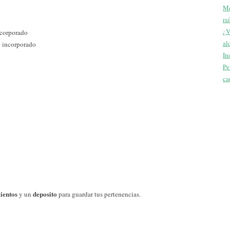
Me
ra
¿V
corporado
al
o incorporado
In
Pe
ca
ientos
deposito
y un
para guardar tus pertenencias.