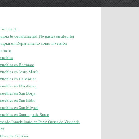
iso Legal
mpra tu departamento. No gastes en alquiler
mprar un Departamento como Inversión
ntacto
muebles
muebles en Barranco
muebles en Jesús María
muebles en La Molina
muebles en Miraflores
muebles en San Borja
muebles en San Isidro
muebles en San Miguel
muebles en Santiago de Surco
rcado Inmobiliario en Perú: Oferta de Vivienda
25
lítica de Cookies