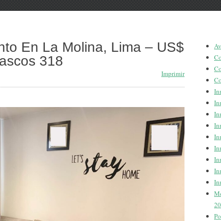
to En La Molina, Lima – US$
Av
Co
mascos 318
Co
Imprimir
Co
In
In
In
In
In
In
In
In
In
Me
20
Po