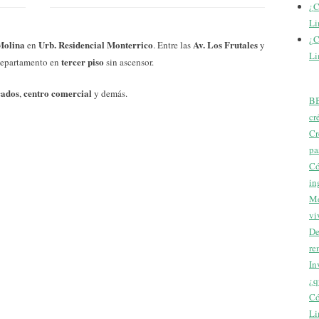
¿C
Li
¿C
Molina
Urb. Residencial Monterrico
Av. Los Frutales
en
. Entre las
y
Li
tercer piso
Departamento en
sin ascensor.
cados
centro comercial
,
y demás.
BB
cr
Cr
pa
Có
in
Me
vi
De
re
In
¿q
Có
Li