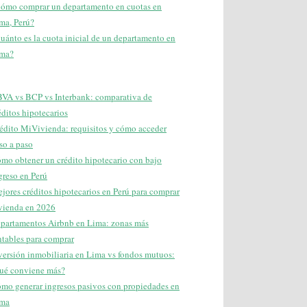
ómo comprar un departamento en cuotas en
ma, Perú?
uánto es la cuota inicial de un departamento en
ma?
VA vs BCP vs Interbank: comparativa de
éditos hipotecarios
édito MiVivienda: requisitos y cómo acceder
so a paso
mo obtener un crédito hipotecario con bajo
greso en Perú
jores créditos hipotecarios en Perú para comprar
vienda en 2026
partamentos Airbnb en Lima: zonas más
ntables para comprar
versión inmobiliaria en Lima vs fondos mutuos:
ué conviene más?
mo generar ingresos pasivos con propiedades en
ma