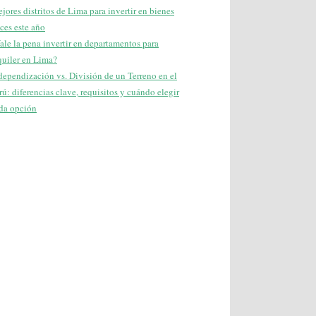
jores distritos de Lima para invertir en bienes
íces este año
ale la pena invertir en departamentos para
quiler en Lima?
dependización vs. División de un Terreno en el
rú: diferencias clave, requisitos y cuándo elegir
da opción