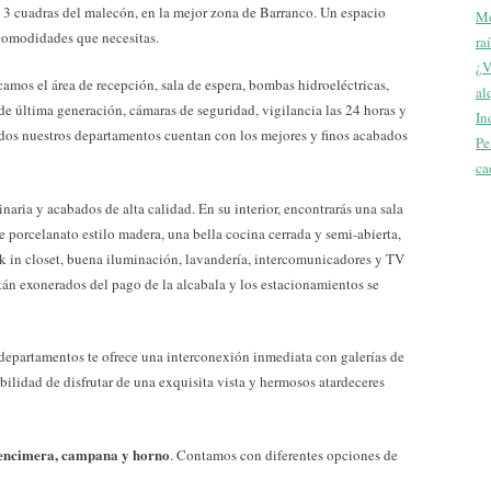
o 3 cuadras del malecón, en la mejor zona de Barranco. Un espacio
Me
comodidades que necesitas.
ra
¿V
tacamos el área de recepción, sala de espera, bombas hidroeléctricas,
al
 de última generación, cámaras de seguridad, vigilancia las 24 horas y
In
os nuestros departamentos cuentan con los mejores y finos acabados
Pe
ca
naria y acabados de alta calidad. En su interior, encontrarás una sala
 porcelanato estilo madera, una bella cocina cerrada y semi-abierta,
k in closet, buena iluminación, lavandería, intercomunicadores y TV
án exonerados del pago de la alcabala y los estacionamientos se
 departamentos te ofrece una interconexión inmediata con galerías de
bilidad de disfrutar de una exquisita vista y hermosos atardeceres
encimera, campana y horno
. Contamos con diferentes opciones de