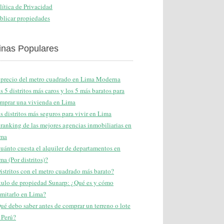
lítica de Privacidad
blicar propiedades
inas Populares
 precio del metro cuadrado en Lima Moderna
s 5 distritos más caros y los 5 más baratos para
mprar una vivienda en Lima
s distritos más seguros para vivir en Lima
 ranking de las mejores agencias inmobiliarias en
ma
uánto cuesta el alquiler de departamentos en
ma (Por distritos)?
istritos con el metro cuadrado más barato?
tulo de propiedad Sunarp: ¿Qué es y cómo
amitarlo en Lima?
ué debo saber antes de comprar un terreno o lote
 Perú?