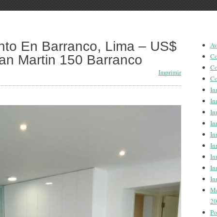
nto En Barranco, Lima – US$
Av
Co
an Martin 150 Barranco
Co
Imprimir
Co
In
In
In
In
In
In
In
In
In
Me
20
Po