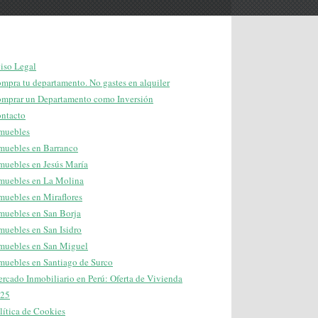
iso Legal
mpra tu departamento. No gastes en alquiler
mprar un Departamento como Inversión
ntacto
muebles
muebles en Barranco
muebles en Jesús María
muebles en La Molina
muebles en Miraflores
muebles en San Borja
muebles en San Isidro
muebles en San Miguel
muebles en Santiago de Surco
rcado Inmobiliario en Perú: Oferta de Vivienda
25
lítica de Cookies