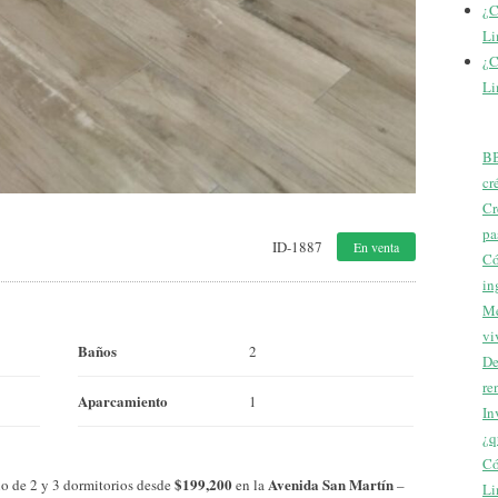
¿C
Li
¿C
Li
BB
cr
Cr
pa
ID-1887
En venta
Có
in
Me
vi
Baños
2
De
re
Aparcamiento
1
In
¿q
Có
$199,200
Avenida San Martín
no de 2 y 3 dormitorios desde
en la
–
Li