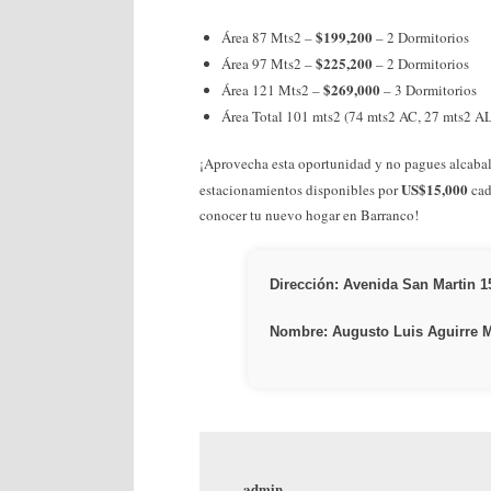
$199,200
Área 87 Mts2 –
– 2 Dormitorios
$225,200
Área 97 Mts2 –
– 2 Dormitorios
$269,000
Área 121 Mts2 –
– 3 Dormitorios
Área Total 101 mts2 (74 mts2 AC, 27 mts2 A
¡Aprovecha esta oportunidad y no pagues alcaba
US$15,000
estacionamientos disponibles por
cad
conocer tu nuevo hogar en Barranco!
Dirección: Avenida San Martin 1
Nombre: Augusto Luis Aguirre 
admin