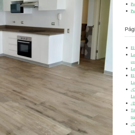
Po
Pu
Pág
El
Lo
co
Lo
El
Li
¿C
Li
¿D
Tí
tr
¿Q
en