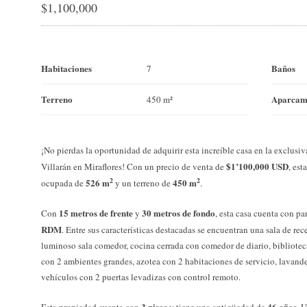
$
1,100,000
Habitaciones
Baños
7
Terreno
Aparcam
450 m²
¡No pierdas la oportunidad de adquirir esta increíble casa en la exclus
$1’100,000 USD
Villarán en Miraflores! Con un precio de venta de
, es
2
2
526 m
450 m
ocupada de
y un terreno de
.
15 metros de frente
30 metros de fondo
Con
y
, esta casa cuenta con p
RDM
. Entre sus características destacadas se encuentran una sala de re
luminoso sala comedor, cocina cerrada con comedor de diario, biblioteca,
con 2 ambientes grandes, azotea con 2 habitaciones de servicio, lavande
vehículos con 2 puertas levadizas con control remoto.
3 pisos
46 años
Esta propiedad cuenta con
y tiene una antigüedad de
. 