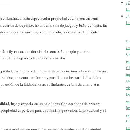
¿C
Li
¿C
da e iluminada. Esta espectacular propiedad cuenta con un semi
Li
os cuartos de depósito, lavandería, sala de juegos y baño de visita. En
 salas, comedor, chimenea, baño de visita, cocina completamente
BB
cr
family room
or
, dos dormitorios con baño propio y cuatro
Cr
 suficiente para toda la familia y visitas!
pa
Có
patio de servicio
ropiedad, disfrutamos de un
, una refrescante piscina,
in
re libre, una zona con horno y parrilla para las parrilladas de los
Me
 posesión de la falda del cerro colindante que brinda unas vistas
vi
De
re
idad, lujo y espacio
en un solo lugar. Con acabados de primera
In
 propiedad es perfecta para una familia que valora la privacidad y el
¿q
Có
Li
ble casa moderna en una de las zonas más exclusivas de la ciudad.