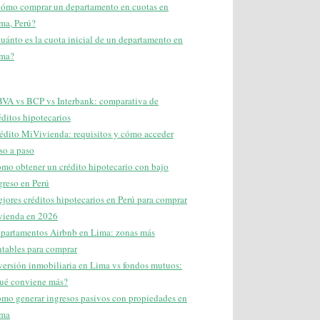
ómo comprar un departamento en cuotas en
ma, Perú?
uánto es la cuota inicial de un departamento en
ma?
VA vs BCP vs Interbank: comparativa de
éditos hipotecarios
édito MiVivienda: requisitos y cómo acceder
so a paso
mo obtener un crédito hipotecario con bajo
greso en Perú
jores créditos hipotecarios en Perú para comprar
vienda en 2026
partamentos Airbnb en Lima: zonas más
ntables para comprar
versión inmobiliaria en Lima vs fondos mutuos:
ué conviene más?
mo generar ingresos pasivos con propiedades en
ma