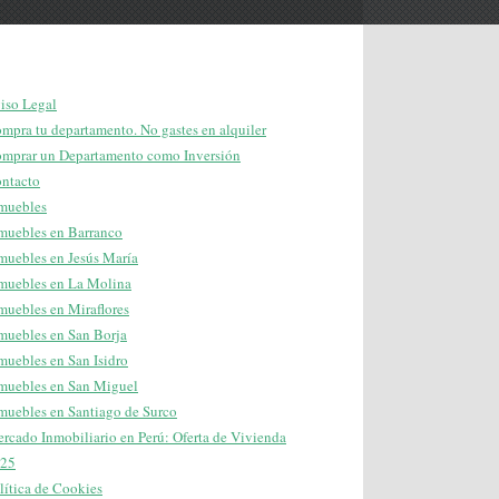
iso Legal
mpra tu departamento. No gastes en alquiler
mprar un Departamento como Inversión
ntacto
muebles
muebles en Barranco
muebles en Jesús María
muebles en La Molina
muebles en Miraflores
muebles en San Borja
muebles en San Isidro
muebles en San Miguel
muebles en Santiago de Surco
rcado Inmobiliario en Perú: Oferta de Vivienda
25
lítica de Cookies