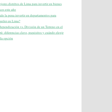
jores distritos de Lima para invertir en bienes
íces este año
ale la pena invertir en departamentos para
quiler en Lima?
dependización vs. División de un Terreno en el
rú: diferencias clave, requisitos y cuándo elegir
da opción