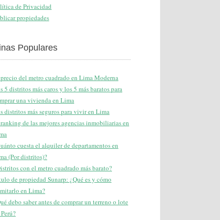
lítica de Privacidad
blicar propiedades
inas Populares
 precio del metro cuadrado en Lima Moderna
s 5 distritos más caros y los 5 más baratos para
mprar una vivienda en Lima
s distritos más seguros para vivir en Lima
 ranking de las mejores agencias inmobiliarias en
ma
uánto cuesta el alquiler de departamentos en
ma (Por distritos)?
istritos con el metro cuadrado más barato?
tulo de propiedad Sunarp: ¿Qué es y cómo
amitarlo en Lima?
ué debo saber antes de comprar un terreno o lote
 Perú?