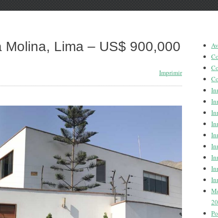
 Molina, Lima – US$ 900,000
Av
Co
Co
Imprimir
Co
In
In
In
In
In
In
In
In
In
Me
20
Po