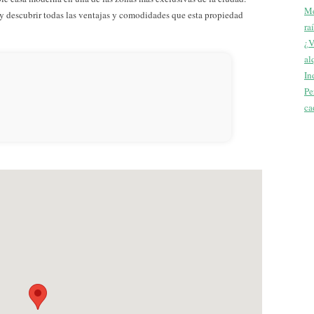
Me
y descubrir todas las ventajas y comodidades que esta propiedad
ra
¿V
al
In
Pe
ca