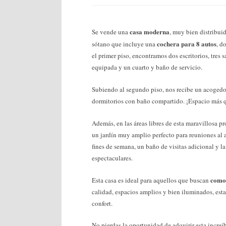
casa moderna
Se vende una
, muy bien distribui
cochera para 8 autos
sótano que incluye una
, d
el primer piso, encontramos dos escritorios, tres
equipada y un cuarto y baño de servicio.
Subiendo al segundo piso, nos recibe un acoged
dormitorios con baño compartido. ¡Espacio más que
Además, en las áreas libres de esta maravillosa p
un jardín muy amplio perfecto para reuniones al ai
fines de semana, un baño de visitas adicional y la
espectaculares.
comod
Esta casa es ideal para aquellos que buscan
calidad, espacios amplios y bien iluminados, esta
confort.
No pierdas la oportunidad de adquirir esta increí