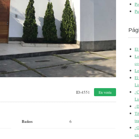
Po
Pu
Pág
El
Lo
co
Lo
El
Li
¿C
ID-4551
En venta
Li
¿D
Tí
tr
Baños
6
¿Q
en