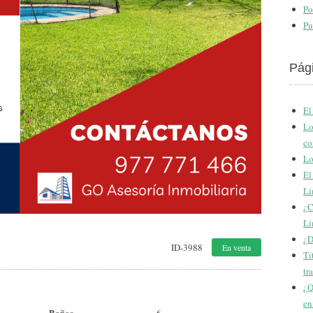
Po
Pu
Pág
El
Lo
co
Lo
El
Li
¿C
Li
¿D
ID-3988
En venta
Tí
tr
¿Q
en
Baños
6