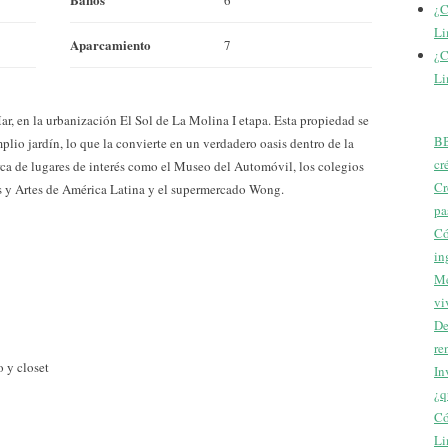
¿C
Li
Aparcamiento
7
¿C
Li
r, en la urbanización El Sol de La Molina I etapa. Esta propiedad se
BB
lio jardín, lo que la convierte en un verdadero oasis dentro de la
cr
rca de lugares de interés como el Museo del Automóvil, los colegios
Cr
s y Artes de América Latina y el supermercado Wong.
pa
Có
in
Me
vi
De
re
 y closet
In
¿q
Có
Li