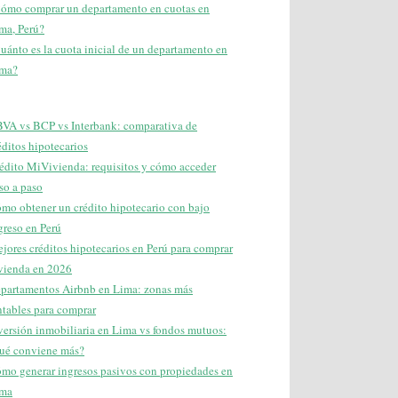
ómo comprar un departamento en cuotas en
ma, Perú?
uánto es la cuota inicial de un departamento en
ma?
VA vs BCP vs Interbank: comparativa de
éditos hipotecarios
édito MiVivienda: requisitos y cómo acceder
so a paso
mo obtener un crédito hipotecario con bajo
greso en Perú
jores créditos hipotecarios en Perú para comprar
vienda en 2026
partamentos Airbnb en Lima: zonas más
ntables para comprar
versión inmobiliaria en Lima vs fondos mutuos:
ué conviene más?
mo generar ingresos pasivos con propiedades en
ma