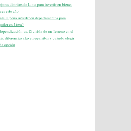
jores distritos de Lima para invertir en bienes
íces este año
ale la pena invertir en departamentos para
quiler en Lima?
dependización vs. División de un Terreno en el
rú: diferencias clave, requisitos y cuándo elegir
da opción