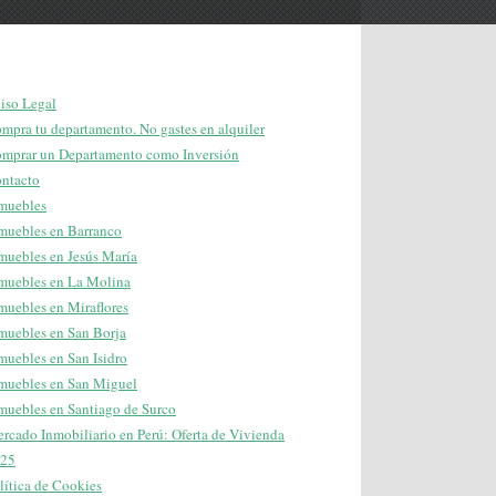
iso Legal
mpra tu departamento. No gastes en alquiler
mprar un Departamento como Inversión
ntacto
muebles
muebles en Barranco
muebles en Jesús María
muebles en La Molina
muebles en Miraflores
muebles en San Borja
muebles en San Isidro
muebles en San Miguel
muebles en Santiago de Surco
rcado Inmobiliario en Perú: Oferta de Vivienda
25
lítica de Cookies