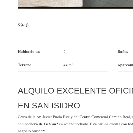
$
940
Habitaciones
Baños
2
Terreno
Aparcam
44 m²
ALQUILO EXCELENTE OFIC
EN SAN ISIDRO
Cerca de la Av. Javier Prado Este y del Centro Comercial Camino Real, 
cochera de 14.63m2
con
en sótano techado. Esta oficina cuenta con to
negocio prospere.