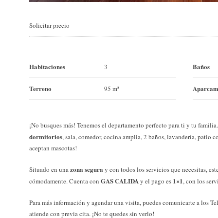
Solicitar precio
Habitaciones
Baños
3
Terreno
Aparcam
95 m²
¡No busques más! Tenemos el departamento perfecto para ti y tu familia
dormitorios
, sala, comedor, cocina amplia, 2 baños, lavandería, patio 
aceptan mascotas!
zona segura
Situado en una
y con todos los servicios que necesitas, est
GAS CALIDA
1×1
cómodamente. Cuenta con
y el pago es
, con los serv
Para más información y agendar una visita, puedes comunicarte a los T
atiende con previa cita. ¡No te quedes sin verlo!