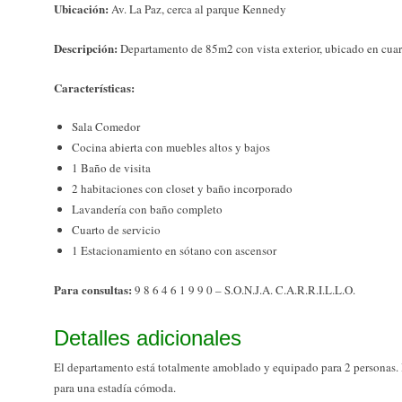
Ubicación:
Av. La Paz, cerca al parque Kennedy
Descripción:
Departamento de 85m2 con vista exterior, ubicado en cuart
Características:
Sala Comedor
Cocina abierta con muebles altos y bajos
1 Baño de visita
2 habitaciones con closet y baño incorporado
Lavandería con baño completo
Cuarto de servicio
1 Estacionamiento en sótano con ascensor
Para consultas:
9 8 6 4 6 1 9 9 0 – S.O.N.J.A. C.A.R.R.I.L.L.O.
Detalles adicionales
El departamento está totalmente amoblado y equipado para 2 personas. I
para una estadía cómoda.