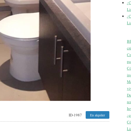
¿C
Li
¿C
Li
BB
cr
Cr
pa
Có
in
Me
vi
De
re
In
ID-1987
En alquiler
¿q
Có
Li