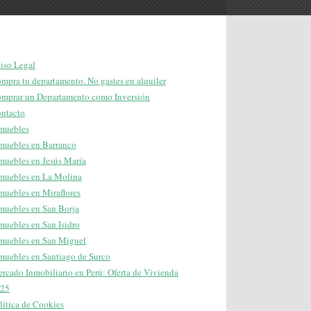
iso Legal
mpra tu departamento. No gastes en alquiler
mprar un Departamento como Inversión
ntacto
muebles
muebles en Barranco
muebles en Jesús María
muebles en La Molina
muebles en Miraflores
muebles en San Borja
muebles en San Isidro
muebles en San Miguel
muebles en Santiago de Surco
rcado Inmobiliario en Perú: Oferta de Vivienda
25
lítica de Cookies