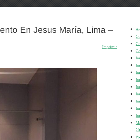
mento En Jesus María, Lima –
Av
Co
Co
Imprimir
Co
In
In
In
In
In
In
In
In
In
Me
20
Po