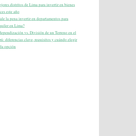
jores distritos de Lima para invertir en bienes
íces este año
ale la pena invertir en departamentos para
quiler en Lima?
dependización vs. División de un Terreno en el
rú: diferencias clave, requisitos y cuándo elegir
da opción