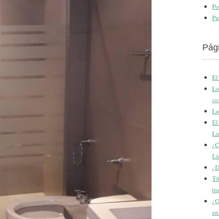
Po
Pu
Pág
El
Lo
co
Lo
El
Li
¿C
Li
¿D
Tí
tr
¿Q
en