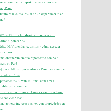
ómo comprar un departamento en cuotas en
ma, Perú?
uánto es la cuota inicial de un departamento en
ma?
VA vs BCP vs Interbank: comparativa de
éditos hipotecarios
édito MiVivienda: requisitos y cómo acceder
so a paso
mo obtener un crédito hipotecario con bajo
greso en Perú
jores créditos hipotecarios en Perú para comprar
vienda en 2026
partamentos Airbnb en Lima: zonas más
ntables para comprar
versión inmobiliaria en Lima vs fondos mutuos:
ué conviene más?
mo generar ingresos pasivos con propiedades en
ma