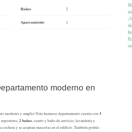
Me
Baños
2
ra
¿V
Aparcamiento
1
al
In
Pe
ca
 Departamento moderno en
3
mento moderno y amplio! Este hermoso departamento cuenta con
2 baños
 reposteros,
, cuarto y baño de servicio, lavandería y
 cochera y se aceptan mascotas en el edificio. También podrás