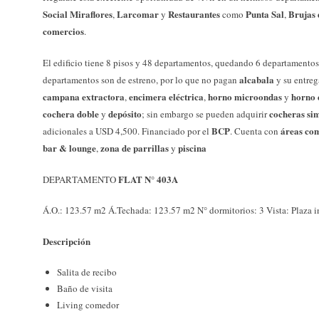
Social Miraflores
Larcomar
Restaurantes
Punta Sal
Brujas 
,
y
como
,
comercios
.
El edificio tiene 8 pisos y 48 departamentos, quedando 6 departamentos
alcabala
departamentos son de estreno, por lo que no pagan
y su entreg
campana extractora
encimera eléctrica
horno microondas
horno 
,
,
y
cochera doble
depósito
cocheras si
y
; sin embargo se pueden adquirir
BCP
áreas co
adicionales a USD 4,500. Financiado por el
. Cuenta con
bar & lounge
zona de parrillas
piscina
,
y
FLAT N° 403A
DEPARTAMENTO
Á.O.: 123.57 m2 Á.Techada: 123.57 m2 N° dormitorios: 3 Vista: Plaza i
Descripción
Salita de recibo
Baño de visita
Living comedor