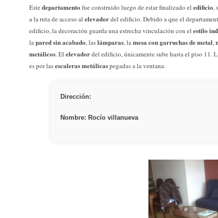
departamento
edificio
Este
fue construido luego de estar finalizado el
,
elevador
a la ruta de acceso al
del edificio. Debido a que el departament
estilo in
edificio, la decoración guarda una estrecha vinculación con el
pared sin acabado
lámparas
mesa con garruchas de metal
la
, las
, la
,
metálicos
elevador
. El
del edificio, únicamente sube hasta el piso 11. Lu
escaleras metálicas
es por las
pegadas a la ventana.
Dirección:
Nombre: Rocío villanueva