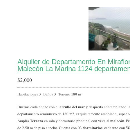
Alquiler de Departamento En Miraflo
Malecón La Marina 1124 departament
$
2,000
3
3
180 m²
Habitaciones
Baños
Terreno
arrullo del mar
Duerme cada noche con el
y despierta contemplando la
departamento seminuevo de 180 m2, exquisitamente amoblado, súper 
Terraza
malecón
Amplia
en sala y dormitorio principal con vista al
. P
dormitorios
Wa
de 2.50 m de piso a techo. Cuenta con 03
, cada uno con