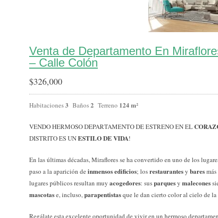
Venta de Departamento En Miraflor
– Calle Colón
$
326,000
3
2
124 m²
Habitaciones
Baños
Terreno
CORAZ
VENDO HERMOSO DEPARTAMENTO DE ESTRENO EN EL
ESTILO DE VIDA
DISTRITO ES UN
!
En las últimas décadas, Miraflores se ha convertido en uno de los lugar
inmensos edificios
restaurantes
bares
paso a la aparición de
; los
y
más
acogedores
parques
malecones
lugares públicos resultan muy
: sus
y
si
mascotas
parapentistas
e, incluso,
que le dan cierto color al cielo de la
Regálate esta excelente oportunidad de vivir en un hermoso departame