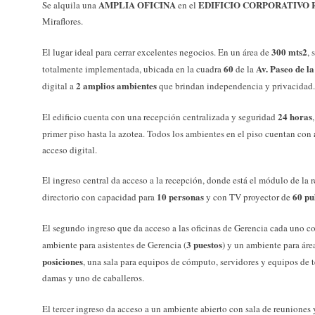
AMPLIA OFICINA
EDIFICIO CORPORATIVO 
Se alquila una
en el
Miraflores.
300 mts2
El lugar ideal para cerrar excelentes negocios. En un área de
, 
60
Av. Paseo de l
totalmente implementada, ubicada en la cuadra
de la
2 amplios ambientes
digital a
que brindan independencia y privacidad.
24 horas
El edificio cuenta con una recepción centralizada y seguridad
primer piso hasta la azotea. Todos los ambientes en el piso cuentan con
acceso digital.
El ingreso central da acceso a la recepción, donde está el módulo de la r
10 personas
60 pu
directorio con capacidad para
y con TV proyector de
El segundo ingreso que da acceso a las oficinas de Gerencia cada uno co
3 puestos
ambiente para asistentes de Gerencia (
) y un ambiente para áre
posiciones
, una sala para equipos de cómputo, servidores y equipos de 
damas y uno de caballeros.
El tercer ingreso da acceso a un ambiente abierto con sala de reuniones