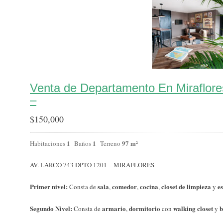
Venta de Departamento En Miraflor
–
$
150,000
1
1
97 m²
Habitaciones
Baños
Terreno
AV. LARCO 743 DPTO 1201 – MIRAFLORES
Primer nivel:
sala
comedor
cocina
closet de limpieza
e
Consta de
,
,
,
y
Segundo Nivel:
armario
dormitorio
walking closet
b
Consta de
,
con
y