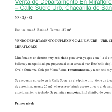
Venta de Departamento En Miraflor
– Calle Sucre Urb. Chacarilla de Sa
$
330,000
3
3
150 m²
Habitaciones
Baños
Terreno
VENDO DEPARTAMENTO DÚPLEX EN CALLE SUCRE – URB. C
MIRAFLORES
codiciado
Miraflores es un distrito muy
para vivir, ya que concilia el at
belleza y tranquilidad que proyecta al estar cerca al mar. Este bello dúp
restaurantes
Ovalo Gutiérrez, Colegio María Reina,
muy reconocidos y
Se encuentra ubicado en la Calle Sucre, en el séptimo piso; tiene un ár
ascensor
de aproximadamente 25 m2; el
brinda acceso directo al depart
mascotas
estacionamiento techado. Se permiten
. Está distribuido como
Primer nivel: