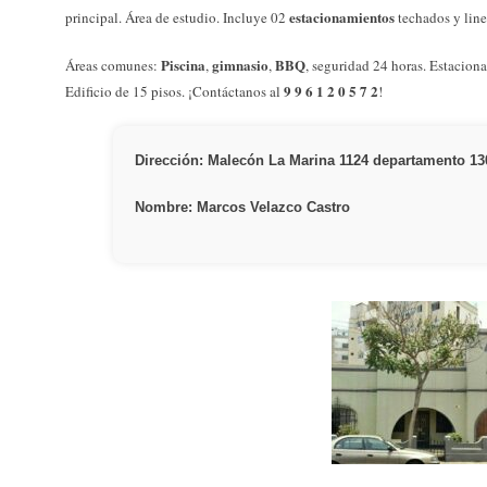
estacionamientos
principal. Área de estudio. Incluye 02
techados y line
Piscina
gimnasio
BBQ
Áreas comunes:
,
,
, seguridad 24 horas. Estaciona
9 9 6 1 2 0 5 7 2
Edificio de 15 pisos. ¡Contáctanos al
!
Dirección: Malecón La Marina 1124 departamento 130
Nombre: Marcos Velazco Castro