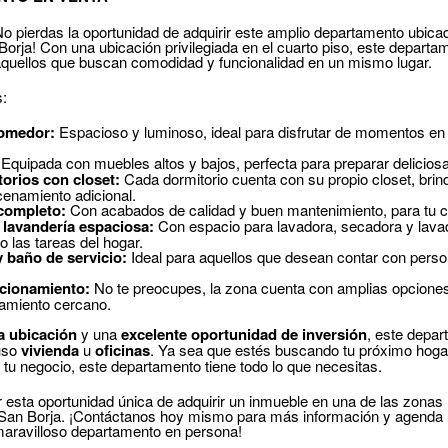
No pierdas la oportunidad de adquirir este amplio departamento ubica
Borja! Con una ubicación privilegiada en el cuarto piso, este departa
aquellos que buscan comodidad y funcionalidad en un mismo lugar.
s:
Comedor:
Espacioso y luminoso, ideal para disfrutar de momentos en 
Equipada con muebles altos y bajos, perfecta para preparar delicios
orios con closet:
Cada dormitorio cuenta con su propio closet, bri
enamiento adicional.
completo:
Con acabados de calidad y buen mantenimiento, para tu 
 lavandería espaciosa:
Con espacio para lavadora, secadora y lava
do las tareas del hogar.
 baño de servicio:
Ideal para aquellos que desean contar con person
acionamiento:
No te preocupes, la zona cuenta con amplias opcione
amiento cercano.
a ubicación
y una
excelente oportunidad de inversión
, este depa
uso
vivienda
u
oficinas
. Ya sea que estés buscando tu próximo hoga
 tu negocio, este departamento tiene todo lo que necesitas.
 esta oportunidad única de adquirir un inmueble en una de las zona
San Borja. ¡Contáctanos hoy mismo para más información y agenda u
aravilloso departamento en persona!