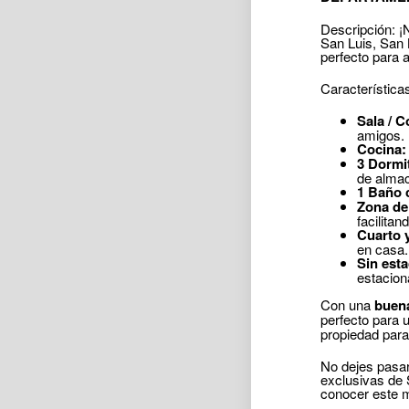
Descripción: ¡
San Luis, San 
perfecto para 
Característica
Sala / 
amigos.
Cocina:
3 Dormit
de almac
1 Baño 
Zona de
facilitan
Cuarto y
en casa.
Sin est
estacion
Con una
buen
perfecto para 
propiedad para
No dejes pasar
exclusivas de 
conocer este m