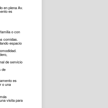
do en plena Av.
mento es
familia o con
as comidas.
ndando espacio
comodidad.
dero,
al de servicio
s de
rtamento es
r o una
s más
na visita para