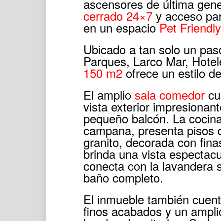
ascensores de última gen
cerrado 24×7
y acceso par
en un espacio
Pet Friendly
Ubicado a tan solo un pas
Parques, Larco Mar, Hotel
150 m2
ofrece un estilo de
El amplio
sala comedor
cu
vista exterior impresiona
pequeño balcón. La cocina
campana, presenta pisos d
granito, decorada con fin
brinda una vista espectacul
conecta con la lavandera 
baño completo.
El inmueble también cuen
finos acabados y un ampl